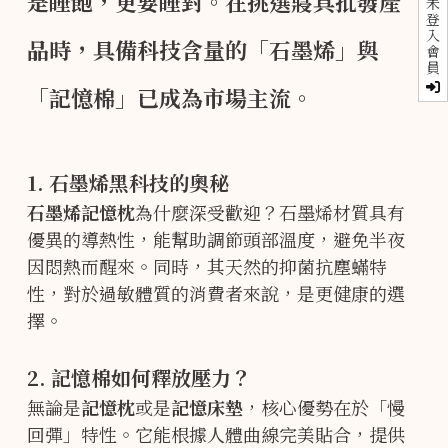
是睡飽，更要睡對。在挑選
寢具批發
產
未
登
入
品時，具備科技含量的「石墨烯」與
會
員
「記憶棉」已成為市場主流。
1. 石墨烯黑科技的奧秘
石墨烯記憶枕
為什麼深受歡迎？石墨烯材質具有
優異的導熱性，能幫助調節頭部溫度，避免半夜
因悶熱而醒來。同時，其天然的抑菌抗塵蟎特
性，對於過敏體質的消費者來說，是更健康的選
擇。
2. 記憶棉如何釋放壓力？
無論是
記憶枕
或是
記憶床墊
，核心優勢在於「慢
回彈」特性。它能根據人體曲線完美貼合，提供