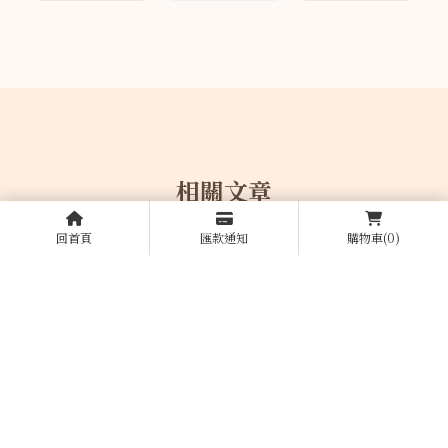
回首頁
匯款通知
購物車
(0)
如何挑選保養品與生活精品？
民宿飯店寢具如何挑選？台中